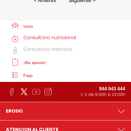
3
< Anterior
Siguiente >
Inicio
Consultorio nutricional
Consultorio matrona
¡Me apunto!
Faqs
944 943 444
L-S de 9:00h a 22:00h
EROSKI
ATENCION AL CLIENTE