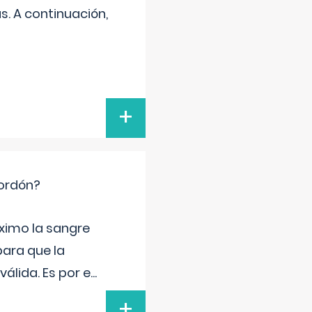
s. A continuación,
+
cordón?
ximo la sangre
para que la
álida. Es por e
...
+