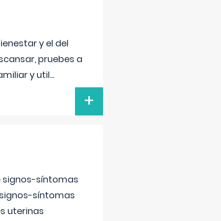
enestar y el del
escansar, pruebes a
iliar y util
...
+
e signos-síntomas
 signos-síntomas
s uterinas