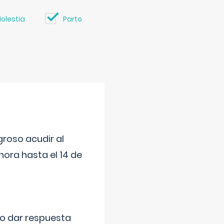
olestia
Parto
roso acudir al
ora hasta el 14 de
do dar respuesta