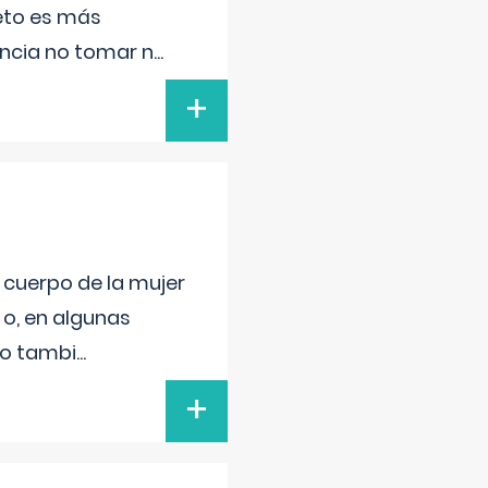
feto es más
ancia no tomar n
...
+
l cuerpo de la mujer
 o, en algunas
mo tambi
...
+