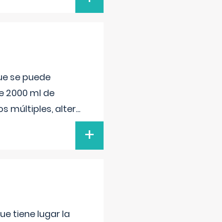
que se puede
e 2000 ml de
s múltiples, alter
...
+
e tiene lugar la