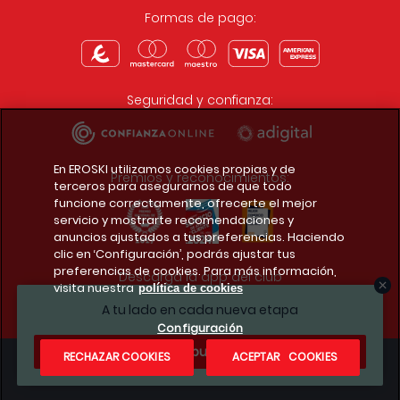
Formas de pago:
Seguridad y confianza:
En EROSKI utilizamos cookies propias y de
Premios y reconocimientos:
terceros para asegurarnos de que todo
funcione correctamente, ofrecerte el mejor
servicio y mostrarte recomendaciones y
anuncios ajustados a tus preferencias. Haciendo
clic en ‘Configuración’, podrás ajustar tus
preferencias de cookies. Para más información,
Descarga la app del club
visita nuestra
política de cookies
A tu lado en cada nueva etapa
Configuración
¿Te apuntas?
RECHAZAR COOKIES
ACEPTAR COOKIES
Condiciones legales