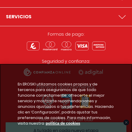
SERVICIOS
Formas de pago:
Seguridad y confianza:
En EROSKI utilizamos cookies propias y de
Premios y reconocimientos:
terceros para asegurarnos de que todo
funcione correctamente, ofrecerte el mejor
servicio y mostrarte recomendaciones y
anuncios ajustados a tus preferencias. Haciendo
clic en ‘Configuración’, podrás ajustar tus
preferencias de cookies. Para más información,
Descarga la app del club
visita nuestra
política de cookies
A tu lado en cada nueva etapa