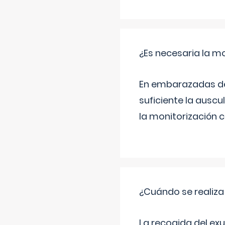
¿Es necesaria la mo
En embarazadas de 
suficiente la auscu
la monitorización 
¿Cuándo se realiza
La recogida del exu