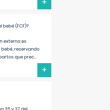
+
el bebé (FCF)?
n externa es
el bebé, reservando
 partos que prec
...
+
a 35 y 37 del