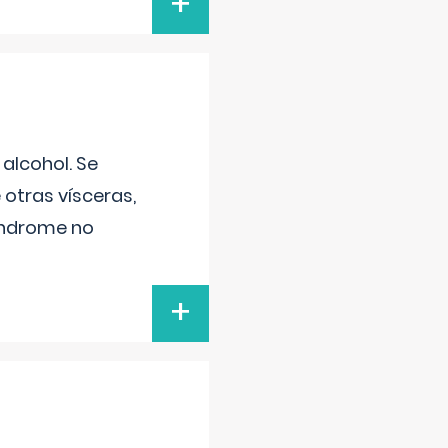
+
alcohol. Se
 otras vísceras,
síndrome no
+