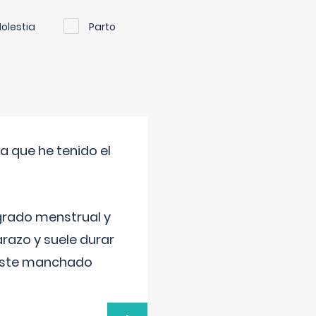
olestia
Parto
a que he tenido el
grado menstrual y
razo y suele durar
 este manchado