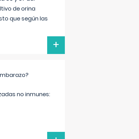
tivo de orina
esto que según las
+
 embarazo?
zadas no inmunes: