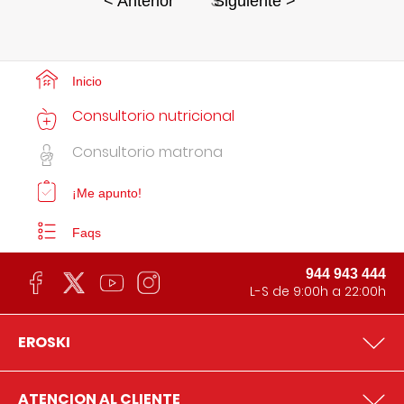
3
< Anterior
Siguiente >
Inicio
Consultorio nutricional
Consultorio matrona
¡Me apunto!
Faqs
944 943 444
L-S de 9:00h a 22:00h
EROSKI
ATENCION AL CLIENTE