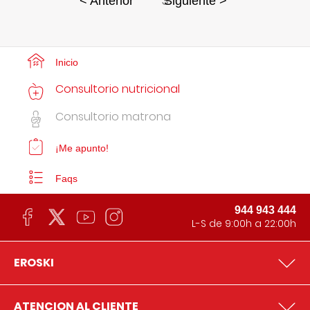
3
< Anterior
Siguiente >
Inicio
Consultorio nutricional
Consultorio matrona
¡Me apunto!
Faqs
944 943 444
L-S de 9:00h a 22:00h
EROSKI
ATENCION AL CLIENTE