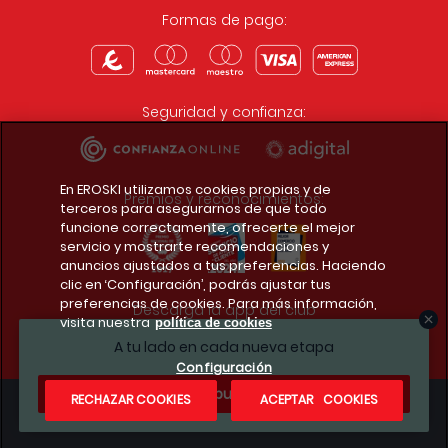
Formas de pago:
Seguridad y confianza:
En EROSKI utilizamos cookies propias y de
Premios y reconocimientos:
terceros para asegurarnos de que todo
funcione correctamente, ofrecerte el mejor
servicio y mostrarte recomendaciones y
anuncios ajustados a tus preferencias. Haciendo
clic en ‘Configuración’, podrás ajustar tus
preferencias de cookies. Para más información,
Descarga la app del club
visita nuestra
política de cookies
A tu lado en cada nueva etapa
Configuración
¿Te apuntas?
RECHAZAR COOKIES
ACEPTAR COOKIES
Condiciones legales