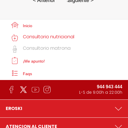
3
< Anterior
Siguiente >
Inicio
Consultorio nutricional
Consultorio matrona
¡Me apunto!
Faqs
944 943 444
L-S de 9:00h a 22:00h
EROSKI
ATENCION AL CLIENTE