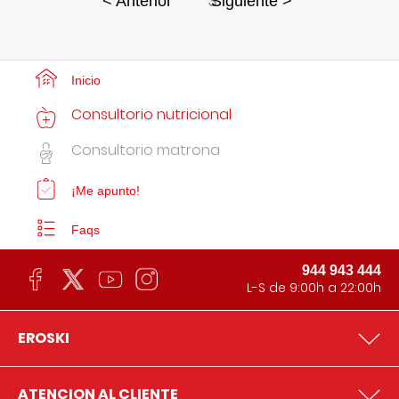
3
< Anterior
Siguiente >
Inicio
Consultorio nutricional
Consultorio matrona
¡Me apunto!
Faqs
944 943 444
L-S de 9:00h a 22:00h
EROSKI
ATENCION AL CLIENTE