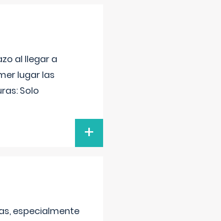
o al llegar a
mer lugar las
uras: Solo
+
as, especialmente