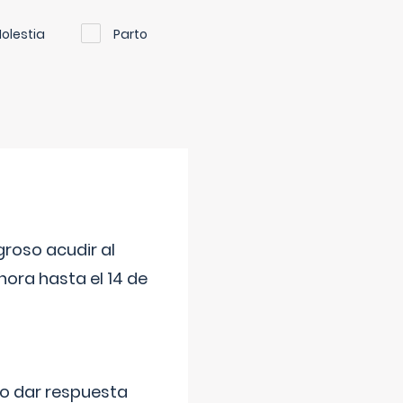
olestia
Parto
roso acudir al
ora hasta el 14 de
do dar respuesta