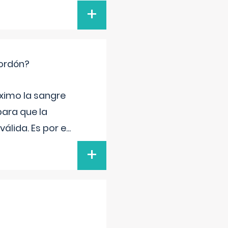
+
cordón?
ximo la sangre
para que la
álida. Es por e
...
+