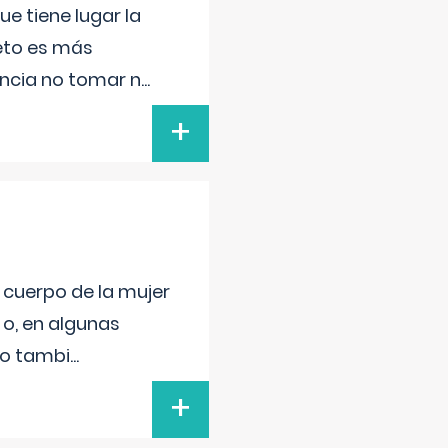
e tiene lugar la
feto es más
ancia no tomar n
...
+
l cuerpo de la mujer
 o, en algunas
mo tambi
...
+