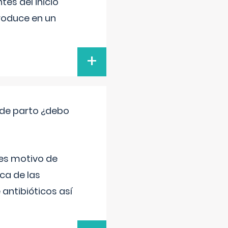
es del inicio
produce en un
+
 de parto ¿debo
 es motivo de
ica de las
antibióticos así