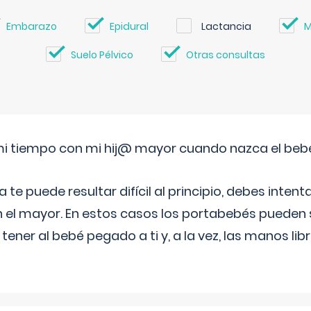
Embarazo
Epidural
Lactancia
M
Suelo Pélvico
Otras consultas
i tiempo con mi hij@ mayor cuando nazca el beb
e puede resultar difícil al principio, debes intenta
n el mayor. En estos casos los portabebés pueden s
tener al bebé pegado a ti y, a la vez, las manos lib