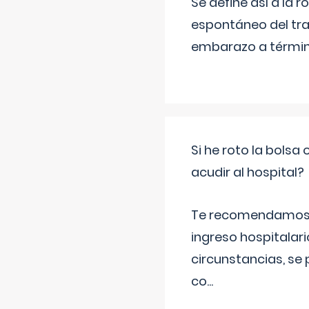
Se define así a la
espontáneo del tra
embarazo a término
Si he roto la bols
acudir al hospital?
Te recomendamos ac
ingreso hospitalari
circunstancias, se 
co
...