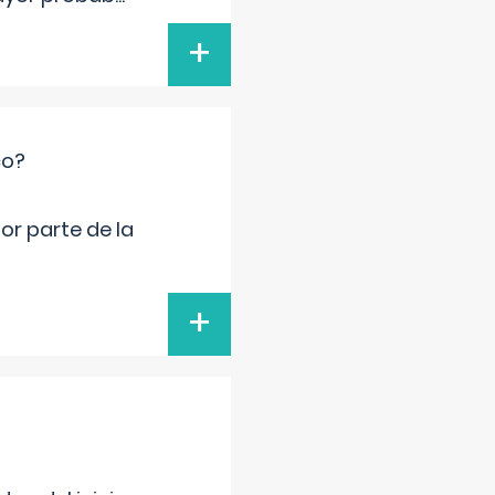
+
co?
por parte de la
+