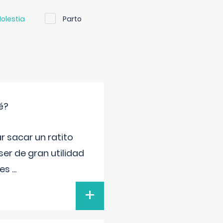
olestia
Parto
é?
r sacar un ratito
er de gran utilidad
res
...
+