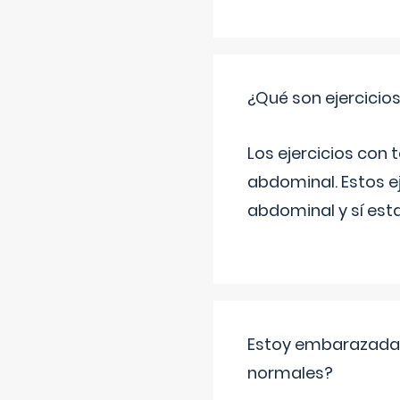
¿Qué son ejercicio
Los ejercicios con
abdominal. Estos ej
abdominal y sí est
Estoy embarazada y
normales?