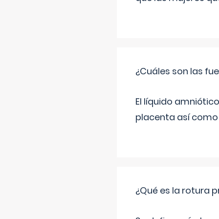
¿Cuáles son las fue
El líquido amniótic
placenta así como l
¿Qué es la rotura