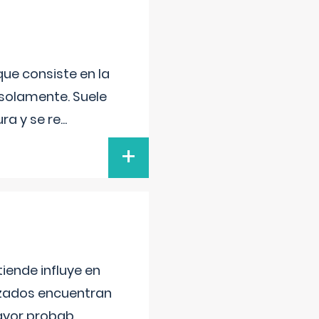
que consiste en la
 solamente. Suele
ra y se re
...
+
iende influye en
lizados encuentran
mayor probab
...