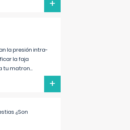
+
n la presión intra-
icar la faja
 a tu matron
...
+
estias ¿Son