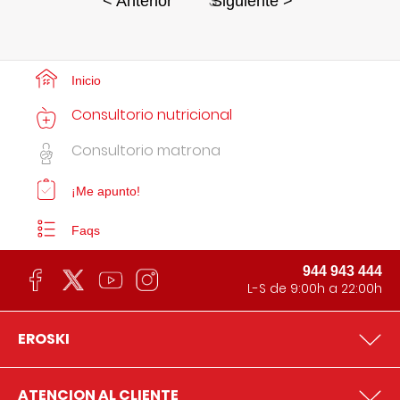
3
< Anterior
Siguiente >
Inicio
Consultorio nutricional
Consultorio matrona
¡Me apunto!
Faqs
944 943 444
L-S de 9:00h a 22:00h
EROSKI
ATENCION AL CLIENTE