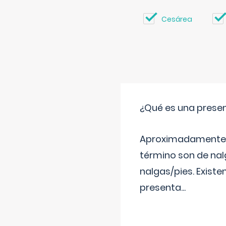
Cesárea
¿Qué es una prese
Aproximadamente un
término son de nalg
nalgas/pies. Existe
presenta
...