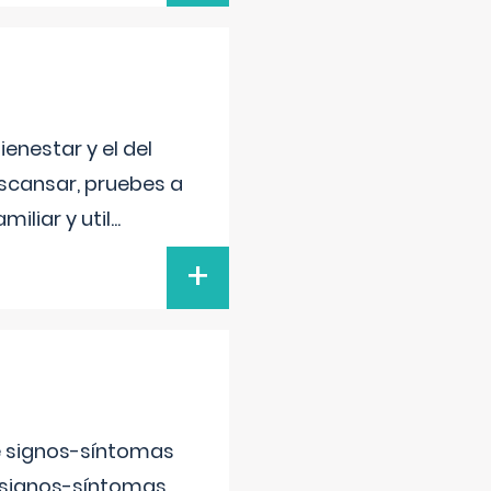
enestar y el del
escansar, pruebes a
iliar y util
...
+
e signos-síntomas
 signos-síntomas