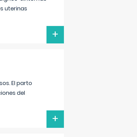
s uterinas
+
os. El parto
iones del
+