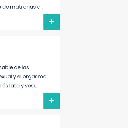
s de matronas d
...
+
sable de las
exual y el orgasmo,
róstata y vesí
...
+