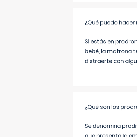
¿Qué puedo hacer 
Si estás en prodro
bebé, la matrona t
distraerte con alg
¿Qué son los prod
Se denomina prodr
que presenta la e