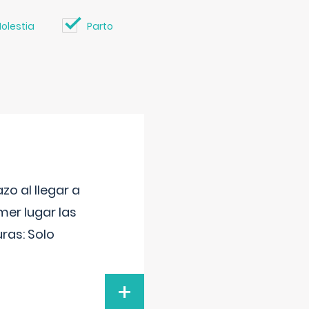
olestia
Parto
o al llegar a
mer lugar las
uras: Solo
+