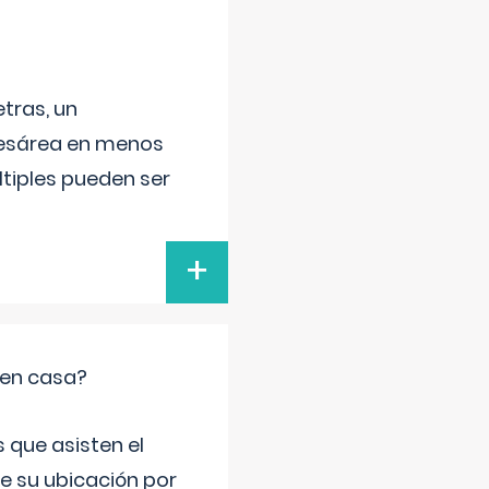
tras, un
 cesárea en menos
ltiples pueden ser
+
 en casa?
 que asisten el
de su ubicación por