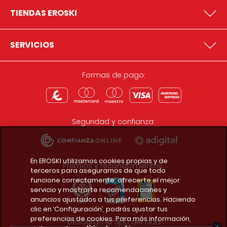
TIENDAS EROSKI
SERVICIOS
Formas de pago:
Seguridad y confianza:
En EROSKI utilizamos cookies propias y de
Premios y reconocimientos:
terceros para asegurarnos de que todo
funcione correctamente, ofrecerte el mejor
servicio y mostrarte recomendaciones y
anuncios ajustados a tus preferencias. Haciendo
clic en ‘Configuración’, podrás ajustar tus
preferencias de cookies. Para más información,
Descarga la app del club