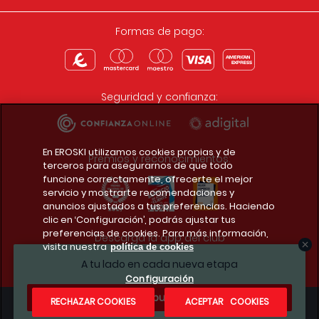
Formas de pago:
Seguridad y confianza:
En EROSKI utilizamos cookies propias y de
Premios y reconocimientos:
terceros para asegurarnos de que todo
funcione correctamente, ofrecerte el mejor
servicio y mostrarte recomendaciones y
anuncios ajustados a tus preferencias. Haciendo
clic en ‘Configuración’, podrás ajustar tus
preferencias de cookies. Para más información,
Descarga la app del club
visita nuestra
política de cookies
A tu lado en cada nueva etapa
Configuración
¿Te apuntas?
RECHAZAR COOKIES
ACEPTAR COOKIES
Condiciones legales