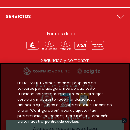
SERVICIOS
Formas de pago:
Seguridad y confianza:
En EROSKI utilizamos cookies propias y de
Premios y reconocimientos:
terceros para asegurarnos de que todo
funcione correctamente, ofrecerte el mejor
servicio y mostrarte recomendaciones y
anuncios ajustados a tus preferencias. Haciendo
clic en ‘Configuración’, podrás ajustar tus
preferencias de cookies. Para más información,
Descarga la app del club
visita nuestra
política de cookies
A tu lado en cada nueva etapa