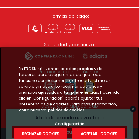
Formas de pago:
Seguridad y confianza:
En EROSKI utilizamos cookies propias y de
Premios y reconocimientos:
terceros para asegurarnos de que todo
funcione correctamente, ofrecerte el mejor
servicio y mostrarte recomendaciones y
anuncios ajustados a tus preferencias. Haciendo
clic en ‘Configuración’, podrás ajustar tus
preferencias de cookies. Para más información,
Descarga la app del club
visita nuestra
política de cookies
A tu lado en cada nueva etapa
Configuración
¿Te apuntas?
RECHAZAR COOKIES
ACEPTAR COOKIES
Condiciones legales