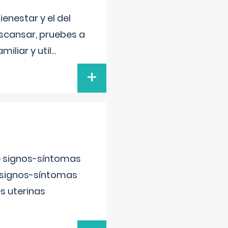
enestar y el del
escansar, pruebes a
iliar y util
...
+
e signos-síntomas
 signos-síntomas
s uterinas