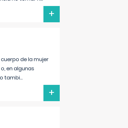
+
l cuerpo de la mujer
 o, en algunas
mo tambi
...
+