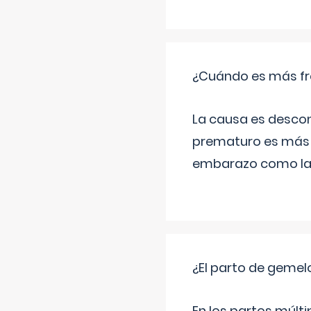
¿Cuándo es más fr
La causa es descon
prematuro es más 
embarazo como las 
¿El parto de gemel
En los partos múlt