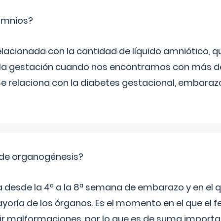
ramnios?
relacionada con la cantidad de líquido amniótico, 
de la gestación cuando nos encontramos con más d
Se relaciona con la diabetes gestacional, embarazo
 de organogénesis?
a desde la 4ª a la 8ª semana de embarazo y en el qu
yoría de los órganos. Es el momento en el que el 
rir malformaciones, por lo que es de suma import