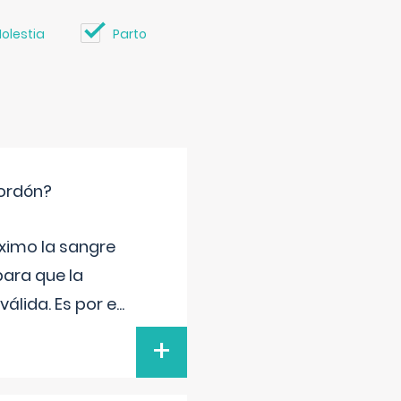
olestia
Parto
cordón?
ximo la sangre
para que la
álida. Es por e
...
+