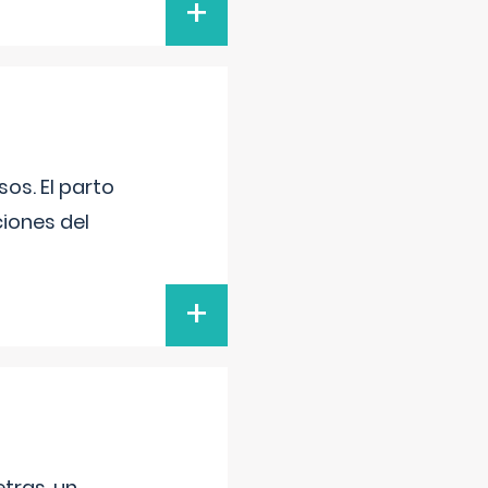
+
os. El parto
iones del
+
tras, un