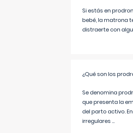
Si estás en prodro
bebé, la matrona t
distraerte con alg
¿Qué son los prod
Se denomina prodr
que presenta la e
del parto activo. 
irregulares
...