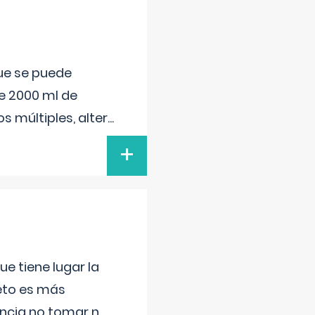
que se puede
e 2000 ml de
s múltiples, alter
...
+
e tiene lugar la
feto es más
ancia no tomar n
...