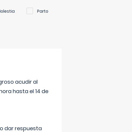
olestia
Parto
roso acudir al
ora hasta el 14 de
do dar respuesta