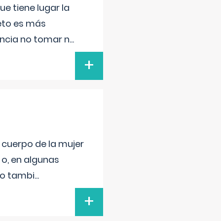
e tiene lugar la
feto es más
ancia no tomar n
...
+
l cuerpo de la mujer
 o, en algunas
mo tambi
...
+