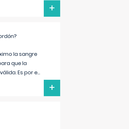
+
cordón?
ximo la sangre
para que la
álida. Es por e
...
+