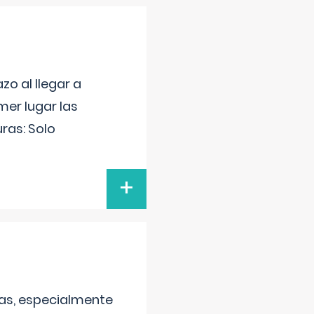
o al llegar a
mer lugar las
uras: Solo
+
as, especialmente