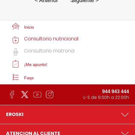
3
< Anterior
Siguiente >
Inicio
Consultorio nutricional
Consultorio matrona
¡Me apunto!
Faqs
944 943 444
L-S de 9:00h a 22:00h
EROSKI
ATENCION AL CLIENTE