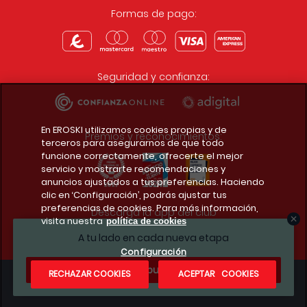
Formas de pago:
Seguridad y confianza:
En EROSKI utilizamos cookies propias y de
Premios y reconocimientos:
terceros para asegurarnos de que todo
funcione correctamente, ofrecerte el mejor
servicio y mostrarte recomendaciones y
anuncios ajustados a tus preferencias. Haciendo
clic en ‘Configuración’, podrás ajustar tus
preferencias de cookies. Para más información,
Descarga la app del club
visita nuestra
política de cookies
A tu lado en cada nueva etapa
Configuración
¿Te apuntas?
RECHAZAR COOKIES
ACEPTAR COOKIES
Condiciones legales