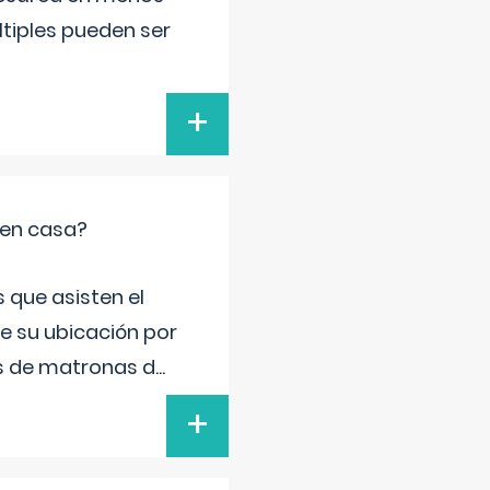
ltiples pueden ser
+
 en casa?
 que asisten el
de su ubicación por
s de matronas d
...
+