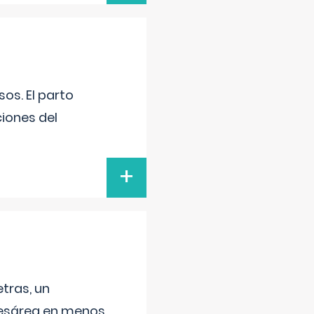
os. El parto
iones del
+
tras, un
 cesárea en menos