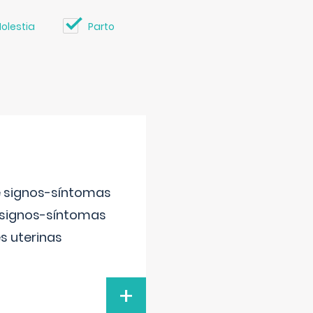
olestia
Parto
e signos-síntomas
 signos-síntomas
s uterinas
+