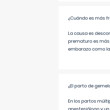
¿Cuándo es más fr
La causa es descon
prematuro es más 
embarazo como las 
¿El parto de gemel
En los partos múlt
anestesiólogo y un