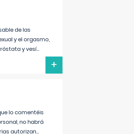
sable de las
exual y el orgasmo,
róstata y vesí
...
+
 que lo comentéis
ersonal, no habrá
ias autorizan
...