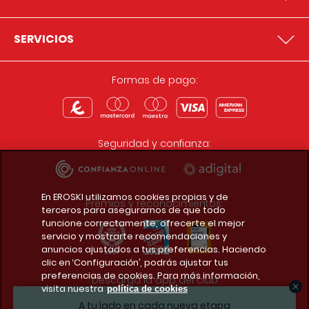
SERVICIOS
Formas de pago:
Seguridad y confianza:
En EROSKI utilizamos cookies propias y de
Premios y reconocimientos:
terceros para asegurarnos de que todo
funcione correctamente, ofrecerte el mejor
servicio y mostrarte recomendaciones y
anuncios ajustados a tus preferencias. Haciendo
clic en ‘Configuración’, podrás ajustar tus
preferencias de cookies. Para más información,
Descarga la app del club
visita nuestra
política de cookies
A tu lado en cada nueva etapa