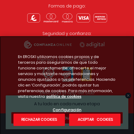
Formas de pago:
Seguridad y confianza:
En EROSKI utilizamos cookies propias y de
Premios y reconocimientos:
terceros para asegurarnos de que todo
funcione correctamente, ofrecerte el mejor
servicio y mostrarte recomendaciones y
anuncios ajustados a tus preferencias. Haciendo
clic en ‘Configuración’, podrás ajustar tus
preferencias de cookies. Para más información,
Descarga la app del club
visita nuestra
política de cookies
A tu lado en cada nueva etapa
Configuración
¿Te apuntas?
RECHAZAR COOKIES
ACEPTAR COOKIES
Condiciones legales