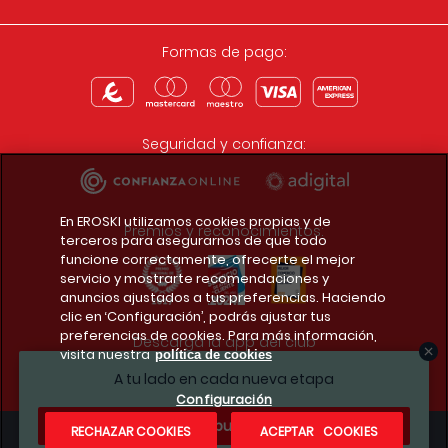
Formas de pago:
Seguridad y confianza:
En EROSKI utilizamos cookies propias y de
Premios y reconocimientos:
terceros para asegurarnos de que todo
funcione correctamente, ofrecerte el mejor
servicio y mostrarte recomendaciones y
anuncios ajustados a tus preferencias. Haciendo
clic en ‘Configuración’, podrás ajustar tus
preferencias de cookies. Para más información,
Descarga la app del club
visita nuestra
política de cookies
A tu lado en cada nueva etapa
Configuración
¿Te apuntas?
RECHAZAR COOKIES
ACEPTAR COOKIES
Condiciones legales