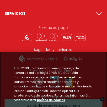
SERVICIOS
Formas de pago:
Seguridad y confianza:
En EROSKI utilizamos cookies propias y de
Premios y reconocimientos:
terceros para asegurarnos de que todo
funcione correctamente, ofrecerte el mejor
servicio y mostrarte recomendaciones y
anuncios ajustados a tus preferencias. Haciendo
clic en ‘Configuración’, podrás ajustar tus
preferencias de cookies. Para más información,
Descarga la app del club
visita nuestra
política de cookies
A tu lado en cada nueva etapa