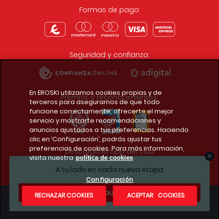
Formas de pago:
Seguridad y confianza:
En EROSKI utilizamos cookies propias y de
Premios y reconocimientos:
terceros para asegurarnos de que todo
funcione correctamente, ofrecerte el mejor
servicio y mostrarte recomendaciones y
anuncios ajustados a tus preferencias. Haciendo
clic en ‘Configuración’, podrás ajustar tus
preferencias de cookies. Para más información,
Descarga la app del club
visita nuestra
política de cookies
A tu lado en cada nueva etapa
Configuración
¿Te apuntas?
RECHAZAR COOKIES
ACEPTAR COOKIES
Condiciones legales