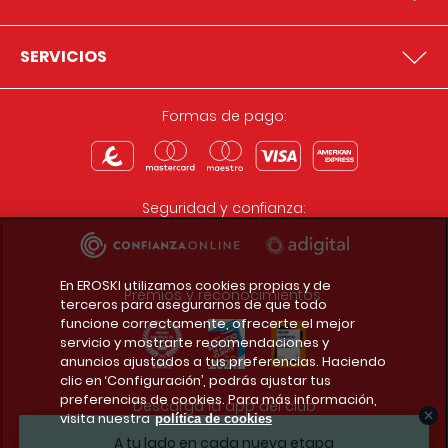
SERVICIOS
Formas de pago:
Seguridad y confianza:
En EROSKI utilizamos cookies propias y de
Premios y reconocimientos:
terceros para asegurarnos de que todo
funcione correctamente, ofrecerte el mejor
servicio y mostrarte recomendaciones y
anuncios ajustados a tus preferencias. Haciendo
clic en ‘Configuración’, podrás ajustar tus
preferencias de cookies. Para más información,
Descarga la app del club
visita nuestra
política de cookies
A tu lado en cada nueva etapa