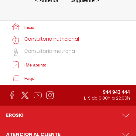
3
< Anterior
Siguiente >
Inicio
Consultorio nutricional
Consultorio matrona
¡Me apunto!
Faqs
944 943 444
L-S de 9:00h a 22:00h
EROSKI
ATENCION AL CLIENTE