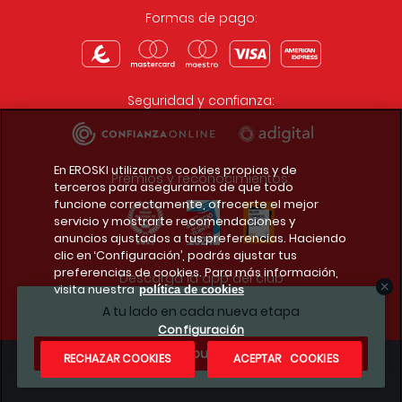
Formas de pago:
Seguridad y confianza:
En EROSKI utilizamos cookies propias y de
Premios y reconocimientos:
terceros para asegurarnos de que todo
funcione correctamente, ofrecerte el mejor
servicio y mostrarte recomendaciones y
anuncios ajustados a tus preferencias. Haciendo
clic en ‘Configuración’, podrás ajustar tus
preferencias de cookies. Para más información,
Descarga la app del club
visita nuestra
política de cookies
A tu lado en cada nueva etapa
Configuración
¿Te apuntas?
RECHAZAR COOKIES
ACEPTAR COOKIES
Condiciones legales