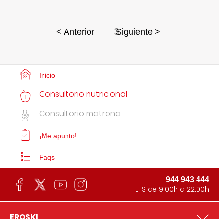
3
< Anterior
Siguiente >
Inicio
Consultorio nutricional
Consultorio matrona
¡Me apunto!
Faqs
944 943 444
L-S de 9:00h a 22:00h
EROSKI