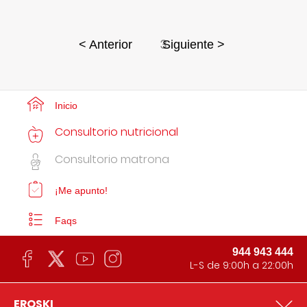
3
< Anterior
Siguiente >
Inicio
Consultorio nutricional
Consultorio matrona
¡Me apunto!
Faqs
944 943 444
L-S de 9:00h a 22:00h
EROSKI