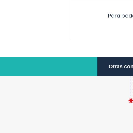
Para pode
Otras con