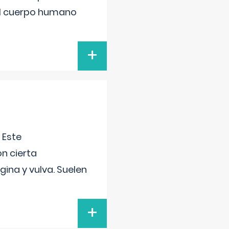
el cuerpo humano
+
 Este
n cierta
gina y vulva. Suelen
+