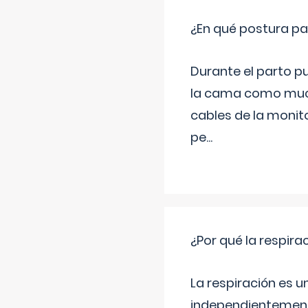
¿En qué postura pa
Durante el parto p
la cama como much
cables de la monit
pe
...
¿Por qué la respira
La respiración es 
independientemente