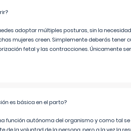
rir?
uedes adoptar múltiples posturas, sin la necesid
as mujeres creen. Simplemente deberás tener c
orización fetal y las contracciones. Únicamente se
ción es básica en el parto?
una función autónoma del organismo y como tal s
 de la voluntad de la persona, pero a la vez la re