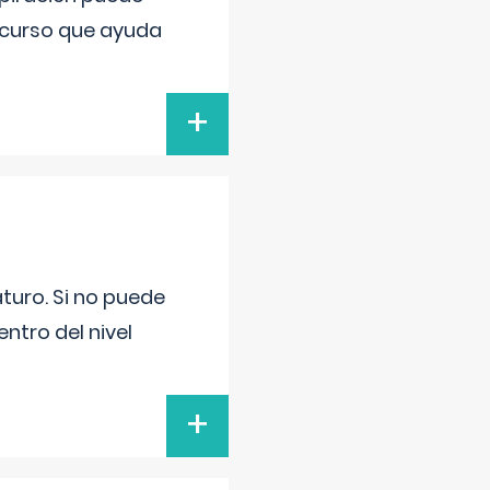
recurso que ayuda
+
turo. Si no puede
ntro del nivel
+