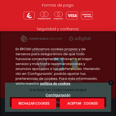
Formas de pago:
Seguridad y confianza:
En EROSKI utilizamos cookies propias y de
Premios y reconocimientos:
terceros para asegurarnos de que todo
funcione correctamente, ofrecerte el mejor
servicio y mostrarte recomendaciones y
anuncios ajustados a tus preferencias. Haciendo
clic en ‘Configuración’, podrás ajustar tus
preferencias de cookies. Para más información,
Descarga la app del club
visita nuestra
política de cookies
A tu lado en cada nueva etapa
Configuración
¿Te apuntas?
RECHAZAR COOKIES
ACEPTAR COOKIES
Condiciones legales