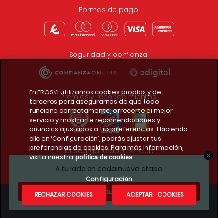
Formas de pago:
Seguridad y confianza:
En EROSKI utilizamos cookies propias y de
Premios y reconocimientos:
terceros para asegurarnos de que todo
funcione correctamente, ofrecerte el mejor
servicio y mostrarte recomendaciones y
anuncios ajustados a tus preferencias. Haciendo
clic en ‘Configuración’, podrás ajustar tus
preferencias de cookies. Para más información,
Descarga la app del club
visita nuestra
política de cookies
A tu lado en cada nueva etapa
Configuración
¿Te apuntas?
RECHAZAR COOKIES
ACEPTAR COOKIES
Condiciones legales