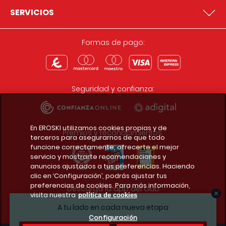
SERVICIOS
Formas de pago:
Seguridad y confianza:
En EROSKI utilizamos cookies propias y de
Premios y reconocimientos:
terceros para asegurarnos de que todo
funcione correctamente, ofrecerte el mejor
servicio y mostrarte recomendaciones y
anuncios ajustados a tus preferencias. Haciendo
clic en ‘Configuración’, podrás ajustar tus
preferencias de cookies. Para más información,
Descarga la app del club
visita nuestra
política de cookies
A tu lado en cada nueva etapa
Configuración