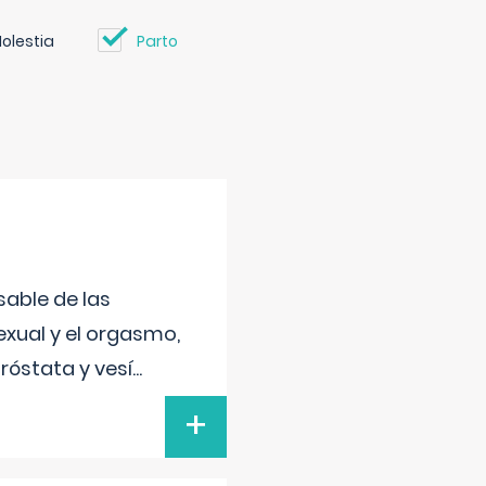
olestia
Parto
sable de las
exual y el orgasmo,
róstata y vesí
...
+