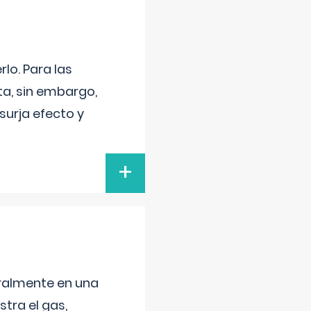
lo. Para las
a, sin embargo,
surja efecto y
+
neralmente en una
tra el gas,