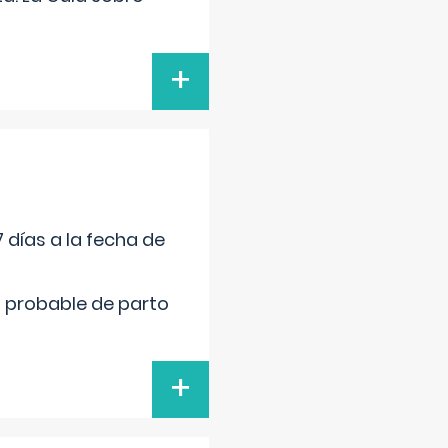
+
 días a la fecha de
cha probable de parto
+