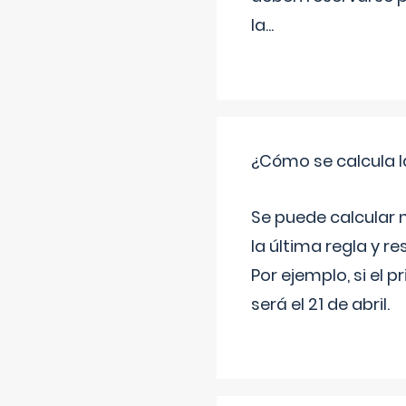
la
...
¿Cómo se calcula l
Se puede calcular 
la última regla y re
Por ejemplo, si el p
será el 21 de abril.