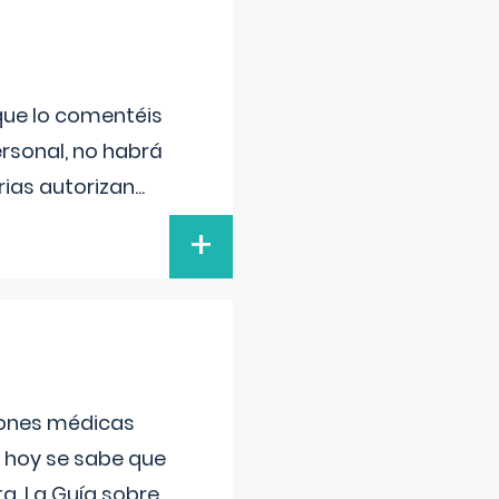
 que lo comentéis
ersonal, no habrá
ias autorizan
...
+
ciones médicas
, hoy se sabe que
a. La Guía sobre