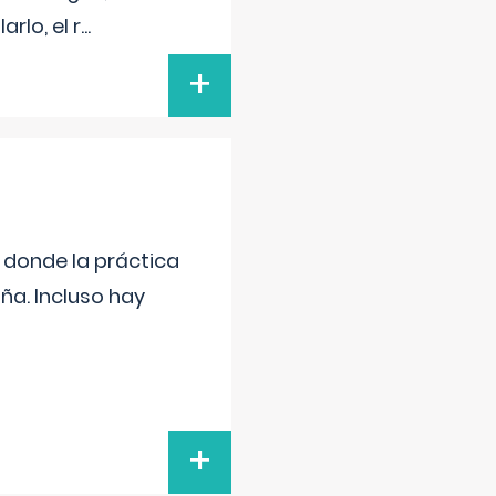
rlo, el r
...
+
s donde la práctica
ña. Incluso hay
+