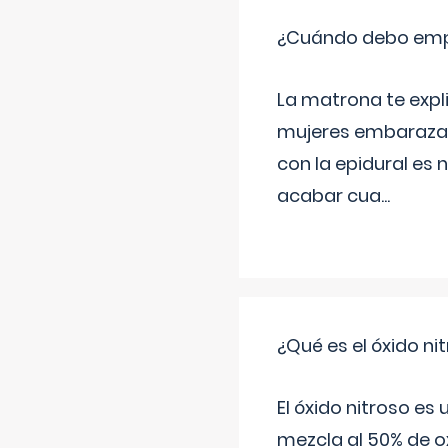
¿Cuándo debo empu
La matrona te expl
mujeres embarazada
con la epidural es 
acabar cua
...
¿Qué es el óxido nit
El óxido nitroso es
mezcla al 50% de ox