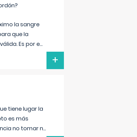
cordón?
ximo la sangre
para que la
álida. Es por e
...
+
e tiene lugar la
feto es más
ancia no tomar n
...