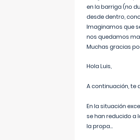
en la barriga (no du
desde dentro, con
Imaginamos que ser
nos quedamos mas t
Muchas gracias por
Hola Luis,
A continuación, te
En la situación exc
se han reducido a 
la propa
...