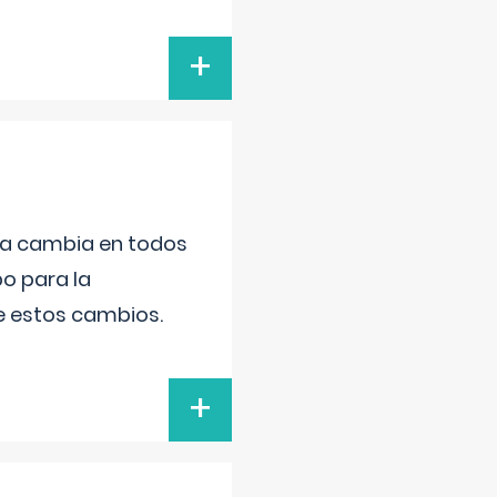
+
da cambia en todos
po para la
de estos cambios.
+