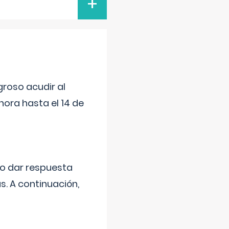
+
roso acudir al
ora hasta el 14 de
do dar respuesta
s. A continuación,