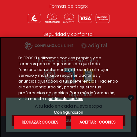
Formas de pago:
Seguridad y confianza:
En EROSKI utilizamos cookies propias y de
Premios y reconocimientos:
terceros para asegurarnos de que todo
funcione correctamente, ofrecerte el mejor
servicio y mostrarte recomendaciones y
anuncios ajustados a tus preferencias. Haciendo
clic en ‘Configuración’, podrás ajustar tus
preferencias de cookies. Para más información,
Descarga la app del club
visita nuestra
política de cookies
A tu lado en cada nueva etapa
Configuración
¿Te apuntas?
RECHAZAR COOKIES
ACEPTAR COOKIES
Condiciones legales