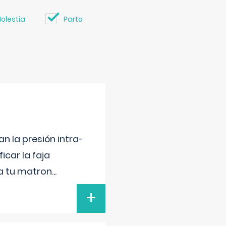
olestia
Parto
n la presión intra-
icar la faja
 a tu matron
...
+