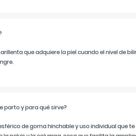
?
rillenta que adquiere la piel cuando el nivel de bil
ngre.
e parto y para qué sirve?
sférico de goma hinchable y uso individual que te
 la pelvis y la columna, cosa que facilita la amplia