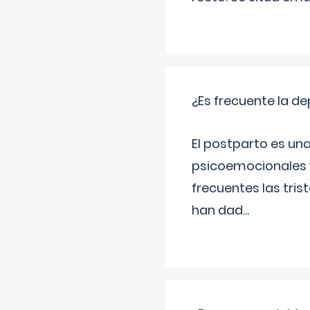
¿Es frecuente la d
El postparto es una
psicoemocionales y
frecuentes las tri
han dad
...