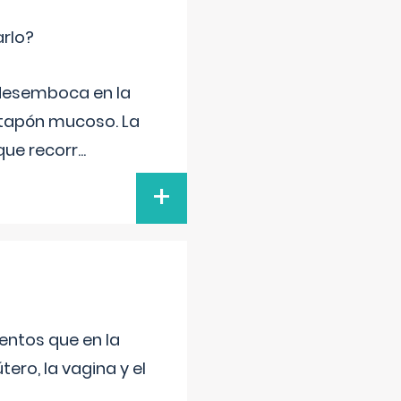
arlo?
e desemboca en la
 tapón mucoso. La
que recorr
...
+
entos que en la
ero, la vagina y el