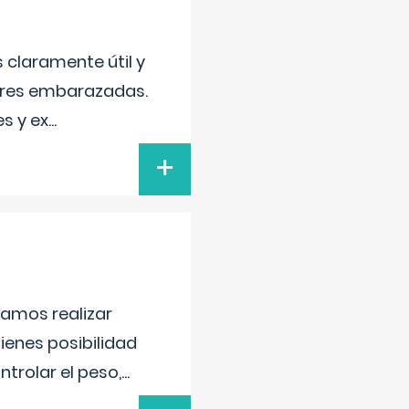
s claramente útil y
jeres embarazadas.
s y ex
...
+
damos realizar
tienes posibilidad
trolar el peso,
...