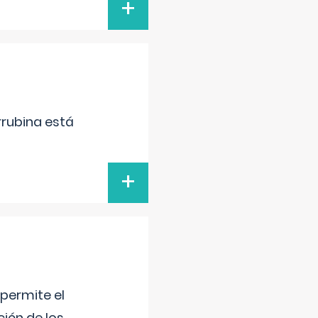
+
irrubina está
+
 permite el
ción de los