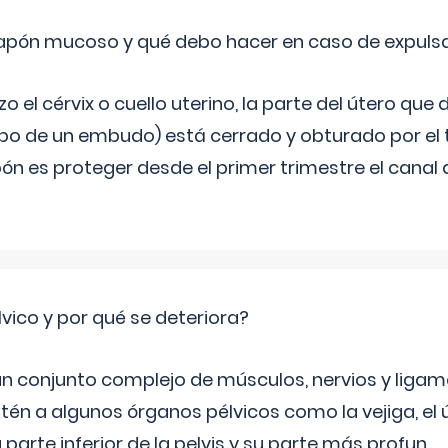
 tapón mucoso y qué debo hacer en caso de expuls
 el cérvix o cuello uterino, la parte del útero qu
bo de un embudo) está cerrado y obturado por el
ón es proteger desde el primer trimestre el canal 
lvico y por qué se deteriora?
 un conjunto complejo de músculos, nervios y ligam
tén a algunos órganos pélvicos como la vejiga, el út
a parte inferior de la pelvis y su parte más profun
...