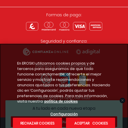
Formas de pago:
Seguridad y confianza:
En EROSKI utilizamos cookies propias y de
Premios y reconocimientos:
terceros para asegurarnos de que todo
funcione correctamente, ofrecerte el mejor
servicio y mostrarte recomendaciones y
anuncios ajustados a tus preferencias. Haciendo
clic en ‘Configuración’, podrás ajustar tus
preferencias de cookies. Para más información,
Descarga la app del club
visita nuestra
política de cookies
A tu lado en cada nueva etapa
Configuración
¿Te apuntas?
RECHAZAR COOKIES
ACEPTAR COOKIES
Condiciones legales