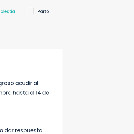
olestia
Parto
roso acudir al
ora hasta el 14 de
do dar respuesta