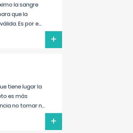
ximo la sangre
para que la
álida. Es por e
...
+
e tiene lugar la
feto es más
ancia no tomar n
...
+