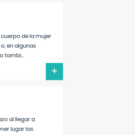
l cuerpo de la mujer
 o, en algunas
mo tambi
...
+
o al llegar a
mer lugar las