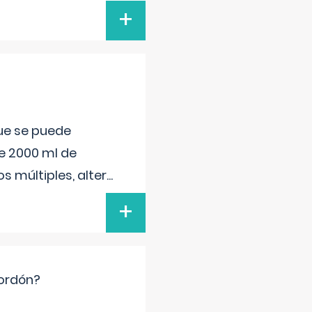
+
que se puede
e 2000 ml de
s múltiples, alter
...
+
cordón?