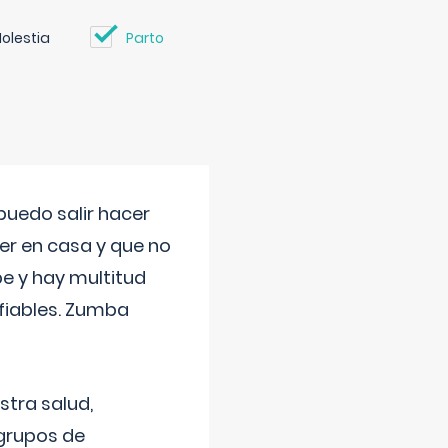
olestia
Parto
uedo salir hacer
cer en casa y que no
be y hay multitud
fiables. Zumba
stra salud,
 grupos de