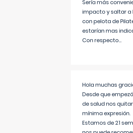
Sería más conveni
impacto y saltar a 
con pelota de Pilat
estarían mas indic
Con respecto
...
Hola muchas gracia
Desde que empezó l
de salud nos quitar
mínima expresión.
Estamos de 21 sema
nos puede recomend