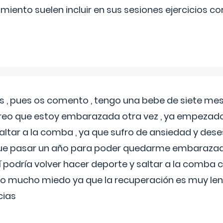
miento suelen incluir en sus sesiones ejercicios cor
 , pues os comento , tengo una bebe de siete mese
reo que estoy embarazada otra vez , ya empezado
tar a la comba , ya que sufro de ansiedad y des
 que pasar un año para poder quedarme embarazad
así podría volver hacer deporte y saltar a la comba
o mucho miedo ya que la recuperación es muy lent
cias