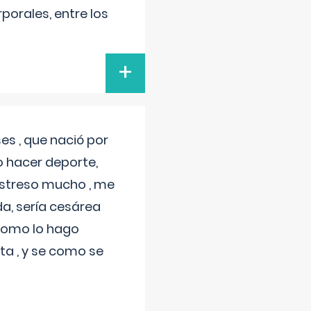
porales, entre los
+
s , que nació por
 hacer deporte,
estreso mucho , me
a, sería cesárea
 como lo hago
a , y se como se