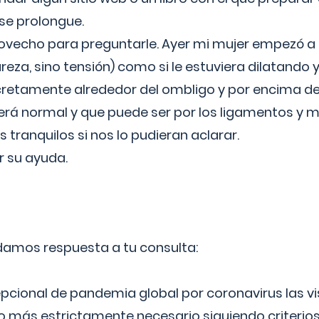
 se prolongue.
ovecho para preguntarle. Ayer mi mujer empezó a 
reza, sino tensión) como si le estuviera dilatando y
cretamente alrededor del ombligo y por encima d
á normal y que puede ser por los ligamentos y m
ranquilos si nos lo pudieran aclarar.
 su ayuda.
 damos respuesta a tu consulta:
epcional de pandemia global por coronavirus las vi
lo más estrictamente necesario siguiendo criterio