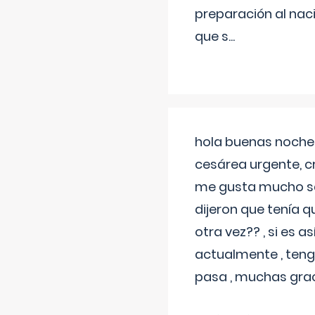
preparación al naci
que s
...
hola buenas noches
cesárea urgente, c
me gusta mucho sal
dijeron que tenía
otra vez?? , si es 
actualmente , teng
pasa , muchas gra