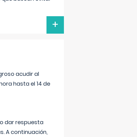
+
roso acudir al
ora hasta el 14 de
do dar respuesta
s. A continuación,