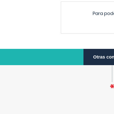
Para pode
Otras con