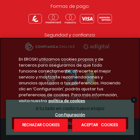
Formas de pago:
Seguridad y confianza:
En EROSKI utilizamos cookies propias y de
Premios y reconocimientos:
terceros para asegurarnos de que todo
funcione correctamente, ofrecerte el mejor
servicio y mostrarte recomendaciones y
anuncios ajustados a tus preferencias. Haciendo
clic en ‘Configuración’, podrás ajustar tus
preferencias de cookies. Para más información,
Descarga la app del club
visita nuestra
política de cookies
A tu lado en cada nueva etapa
Configuración
¿Te apuntas?
RECHAZAR COOKIES
ACEPTAR COOKIES
Condiciones legales