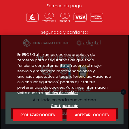
Formas de pago:
Seguridad y confianza:
En EROSKI utilizamos cookies propias y de
Premios y reconocimientos:
terceros para asegurarnos de que todo
funcione correctamente, ofrecerte el mejor
servicio y mostrarte recomendaciones y
anuncios ajustados a tus preferencias. Haciendo
clic en ‘Configuración’, podrás ajustar tus
preferencias de cookies. Para más información,
Descarga la app del club
visita nuestra
política de cookies
A tu lado en cada nueva etapa
Configuración
¿Te apuntas?
RECHAZAR COOKIES
ACEPTAR COOKIES
Condiciones legales