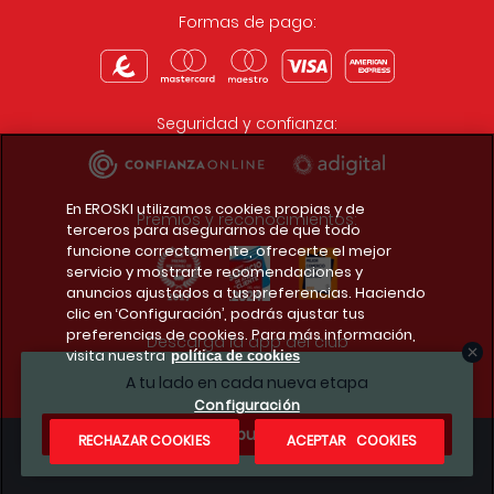
Formas de pago:
Seguridad y confianza:
En EROSKI utilizamos cookies propias y de
Premios y reconocimientos:
terceros para asegurarnos de que todo
funcione correctamente, ofrecerte el mejor
servicio y mostrarte recomendaciones y
anuncios ajustados a tus preferencias. Haciendo
clic en ‘Configuración’, podrás ajustar tus
preferencias de cookies. Para más información,
Descarga la app del club
visita nuestra
política de cookies
A tu lado en cada nueva etapa
Configuración
¿Te apuntas?
RECHAZAR COOKIES
ACEPTAR COOKIES
Condiciones legales