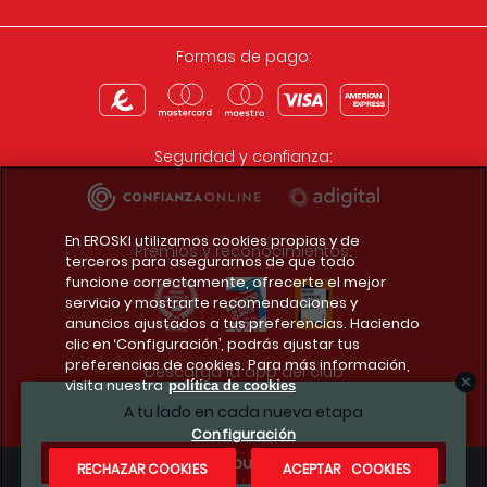
Formas de pago:
Seguridad y confianza:
En EROSKI utilizamos cookies propias y de
Premios y reconocimientos:
terceros para asegurarnos de que todo
funcione correctamente, ofrecerte el mejor
servicio y mostrarte recomendaciones y
anuncios ajustados a tus preferencias. Haciendo
clic en ‘Configuración’, podrás ajustar tus
preferencias de cookies. Para más información,
Descarga la app del club
visita nuestra
política de cookies
A tu lado en cada nueva etapa
Configuración
¿Te apuntas?
RECHAZAR COOKIES
ACEPTAR COOKIES
Condiciones legales