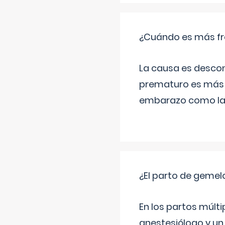
¿Cuándo es más fr
La causa es descon
prematuro es más 
embarazo como las 
¿El parto de gemel
En los partos múlt
anestesiólogo y un