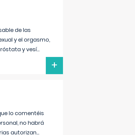
sable de las
exual y el orgasmo,
róstata y vesí
...
+
 que lo comentéis
ersonal, no habrá
ias autorizan
...