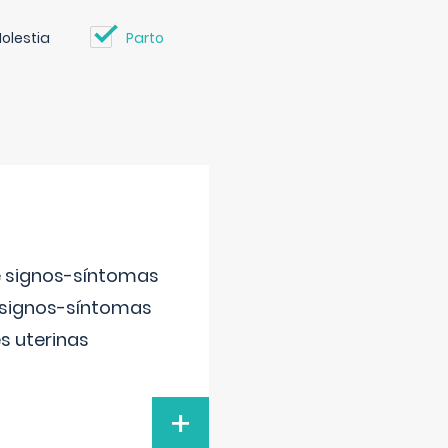
olestia
Parto
e signos-síntomas
 signos-síntomas
s uterinas
+