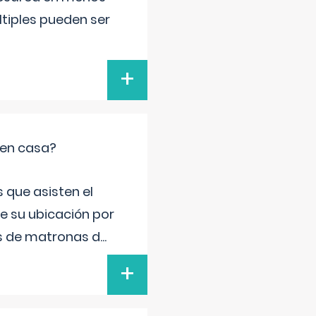
ltiples pueden ser
+
 en casa?
 que asisten el
de su ubicación por
s de matronas d
...
+