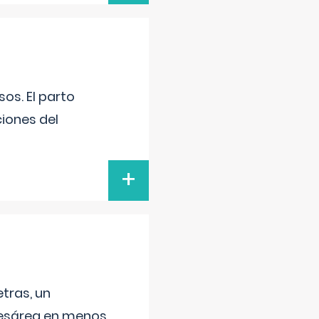
os. El parto
iones del
+
tras, un
 cesárea en menos