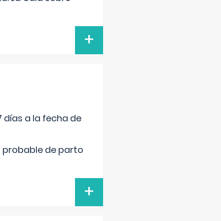
+
 días a la fecha de
cha probable de parto
+