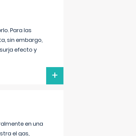
lo. Para las
a, sin embargo,
surja efecto y
+
neralmente en una
tra el gas,