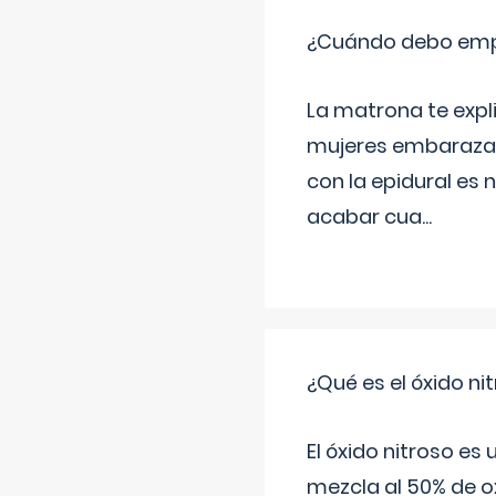
¿Cuándo debo empu
La matrona te expl
mujeres embarazada
con la epidural es 
acabar cua
...
¿Qué es el óxido nit
El óxido nitroso es
mezcla al 50% de ox