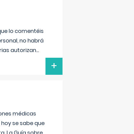
 que lo comentéis
ersonal, no habrá
ias autorizan
...
+
ciones médicas
, hoy se sabe que
a. La Guía sobre