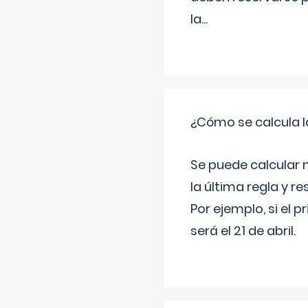
la
...
¿Cómo se calcula l
Se puede calcular 
la última regla y re
Por ejemplo, si el p
será el 21 de abril.