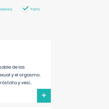
olestia
Parto
sable de las
exual y el orgasmo,
róstata y vesí
...
+