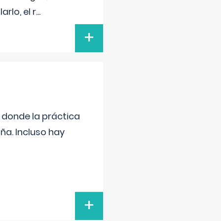
rlo, el r
...
+
s donde la práctica
ña. Incluso hay
+